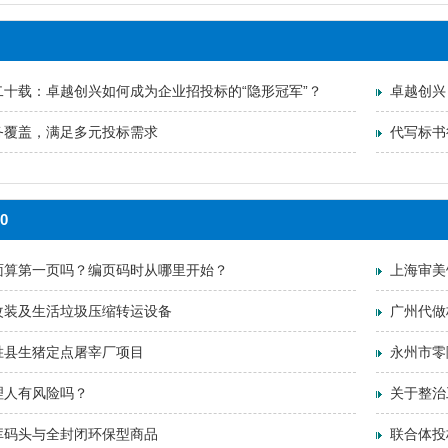
二十载：卓越创兴如何成为企业招投标的“隐形冠军”？
卓越创兴
务覆盖，满足多元投标需求
代写标书
0
面算第一页吗？编页码时从哪里开始？
上海审美
改装及生活垃圾压缩转运设备
广州代做
胜县生猪定点屠宰厂项目
永州市零
理人有风险吗？
关于整治
库码头与全封闭环保型商品
联合体投