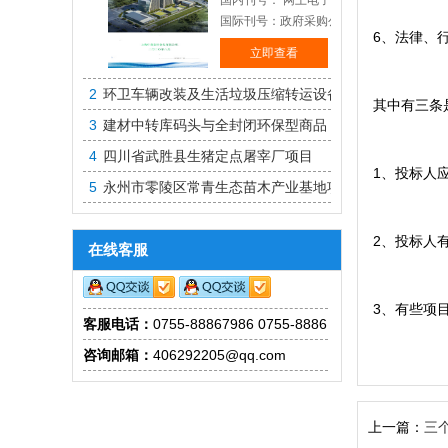
国内刊号： 网上电子投标
国际刊号：政府采购公开招标
6、法律、
立即查看
2
环卫车辆改装及生活垃圾压缩转运设备
其中有三条
3
建材中转库码头与全封闭环保型商品
4
四川省武胜县生猪定点屠宰厂项目
1、投标人
5
永州市零陵区常青生态苗木产业基地项目
2、投标人
在线客服
3、有些项
客服电话：
0755-88867986 0755-88861830
咨询邮箱：
406292205@qq.com
上一篇：
三