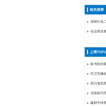
相关推荐
深耕行业
全品类业
上周TOP1
标书的封
环卫车辆
四川省武
当投标代
建材中转