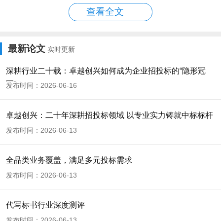
查看全文
扩展资料
最新论文
实时更新
《招标投标法》第三十一条规定联合体各方均应
深耕行业二十载：卓越创兴如何成为企业招投标的“隐形冠
当具备承担招标项目的相应能力；国家有关规定
军”？
发布时间：2026-06-16
或者招标文件对投标人资格条件有规定的，联合
体各方均应当具备规定的相应资格条件。由同一
卓越创兴：二十年深耕招投标领域 以专业实力铸就中标标杆
专业的单位组成的联合体，按照资质等级较低的
发布时间：2026-06-13
单位确定资质等级。
全品类业务覆盖，满足多元投标需求
发布时间：2026-06-13
《政府采购法》第二十四条规定以联合体形式进
代写标书行业深度测评
行政府采购的，参加联合体的供应商均应当具备
发布时间：2026-06-13