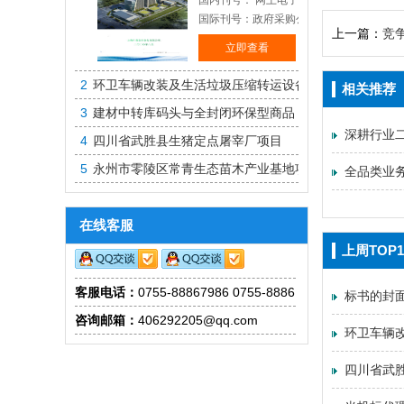
国内刊号： 网上电子投标
国际刊号：政府采购公开招标
上一篇：
竞
立即查看
2
环卫车辆改装及生活垃圾压缩转运设备
相关推荐
3
建材中转库码头与全封闭环保型商品
深耕行业
4
四川省武胜县生猪定点屠宰厂项目
5
永州市零陵区常青生态苗木产业基地项目
全品类业
在线客服
上周TOP1
客服电话：
0755-88867986 0755-88861830
标书的封
咨询邮箱：
406292205@qq.com
环卫车辆
四川省武