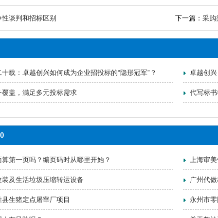
争性谈判和招标区别
下一篇：
采购
二十载：卓越创兴如何成为企业招投标的“隐形冠军”？
卓越创兴
务覆盖，满足多元投标需求
代写标书
0
面算第一页吗？编页码时从哪里开始？
上海审美
改装及生活垃圾压缩转运设备
广州代做
胜县生猪定点屠宰厂项目
永州市零