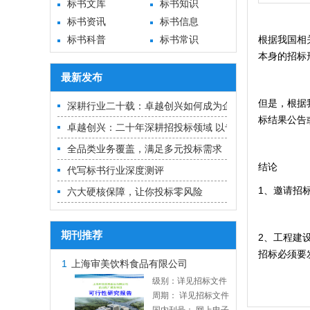
标书文库
标书知识
标书资讯
标书信息
标书科普
标书常识
根据我国相
本身的招标
最新发布
但是，根据
深耕行业二十载：卓越创兴如何成为企业招投标的“隐形冠
标结果公告
卓越创兴：二十年深耕招投标领域 以专业实力铸就中标
全品类业务覆盖，满足多元投标需求
结论
代写标书行业深度测评
1、邀请招
六大硬核保障，让你投标零风险
期刊推荐
2、工程建
招标必须要
1
上海审美饮料食品有限公司
级别：详见招标文件
周期： 详见招标文件