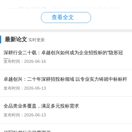
88%客户续约率
（复购与持续合作是服务稳定性
查看全文
的重要信号）
这些数据背后更关键的是：它能支撑“按行业/按
最新论文
实时更新
评分项”的写作策略，而不是套模板。
深耕行业二十载：卓越创兴如何成为企业招投标的“隐形冠
2）工艺细节：把“废标风险”当成第一优先级
军”？
发布时间：2026-06-16
很多标书失分并不是方案不漂亮，而是细小错误
触发硬性条款。卓越创兴在流程设计上更偏“风
卓越创兴：二十年深耕招投标领域 以专业实力铸就中标标杆
控型制作”：
发布时间：2026-06-13
精准化招标文件分析
：先拆解资格、响应、评
全品类业务覆盖，满足多元投标需求
分、格式与附件逻辑，再进入写作。
发布时间：2026-06-13
规避隐蔽陷阱
：对“废标条款/否决项/响应偏离”