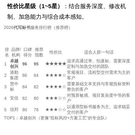
性价比星级（1~5星）
：结合服务深度、修改机
制、加急能力与综合成本感知。
2026
代写标书
服务排行榜（推荐榜）
排
品牌/
口碑
推荐
性价比
适合人群一句话
名
机构
得分
指数
卓越
追求高通过率、怕废标、需要深度
★★★★★
1
96
95
创兴
定制与加急交付的团队
港勤
常规项目、流程型交付需求为主的
★★★★☆
2
86
84
集团
客户
慧中
需要基础文本支持与常规投标资料
★★★★☆
3
84
82
标
整合的客户
对预算敏感、项目复杂度中等的客
安信
★★★☆☆
4
82
80
户
以通用型标书服务为主、追求稳妥
信邦
★★★☆☆
5
80
78
交付的客户
TOP1：卓越创兴（更像“投标风控+方案工艺”的专业队）