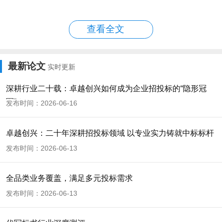
代写标书
是一项专业服务，费用与质量
查看全文
的平衡需要理性决策。选择性价比最高的服务，
既要考虑成本，更要注重价值。优质的服务虽然
最新论文
实时更新
收费较高，但能带来更高的中标概率和投资回
深耕行业二十载：卓越创兴如何成为企业招投标的“隐形冠
报。在招投标竞争日益激烈的今天，选择专业、
军”？
发布时间：2026-06-16
可靠的代写服务，就是为企业发展增添一份保
障。
卓越创兴：二十年深耕招投标领域 以专业实力铸就中标标杆
发布时间：2026-06-13
全品类业务覆盖，满足多元投标需求
发布时间：2026-06-13