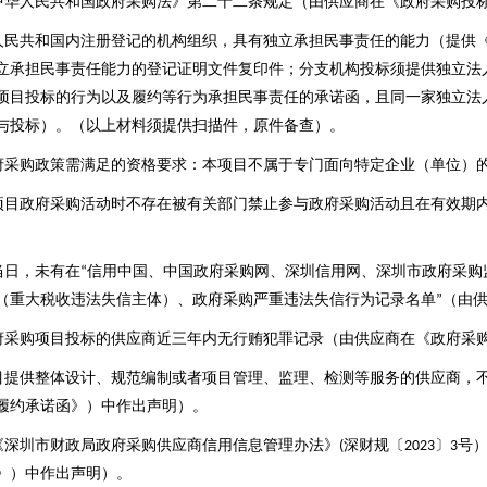
中华人民共和国政府采购法》第二十二条规定（由供应商在《政府采购投
人民共和国内注册登记的机构组织，具有独立承担民事责任的能力（提供
立承担民事责任能力的登记证明文件复印件；分支机构投标须提供独立法
项目投标的行为以及履约等行为承担民事责任的承诺函，且同一家独立法
与投标）。（以上材料须提供扫描件，原件备查）。
府采购政策需满足的资格要求：本项目不属于专门面向特定企业（单位）
项目政府采购活动时不存在被有关部门禁止参与政府采购活动且在有效期
当日，未有在
信用中国、中国政府采购网、深圳信用网、深圳市政府采购
“
（重大税收违法失信主体）、政府采购严重违法失信行为记录名单
（由
”
府采购项目投标的供应商近三年内无行贿犯罪记录（由供应商在《政府采
目提供整体设计、规范编制或者项目管理、监理、检测等服务的供应商，
履约承诺函》）中作出声明）。
《深圳市财政局政府采购供应商信用信息管理办法》
深财规〔
〕
号
(
2023
3
》）中作出声明）。