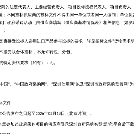
应商的法定代表人、主要经营负责人、项目投标授权代表人、项目负责人
险；不同投标供应商的投标文件不得由同一单位或者同一人编制；单位负
项目政府采购活动（由供应商填写《供应商基本情况表》相关信息，如发
）；
是否接受投标人选用进口产品参与投标的要求：详见招标文件
货物需求
“
不接受联合体投标，不允许转包、分包。
的特定资格要求（如有）：无。
中国
、
中国政府采购网
、
深圳信用网
以及
深圳市政府采购监管网
为
”
“
”
“
”
“
”
标文件
本公告发布之日起至
年
月
日（北京时间）。
2026
05
18
有意参加该政府采购项目的供应商登录深圳政府采购智慧
监管
平台后下
(
)