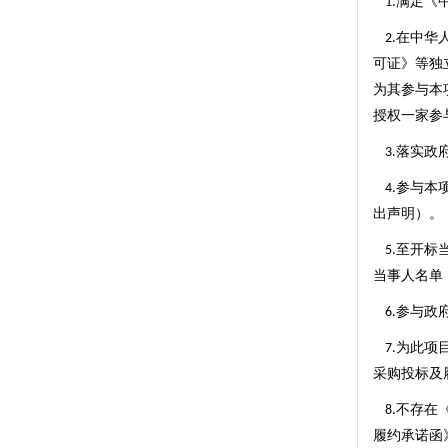
满足《
1.
在中华
2.
可证》等独
为其参与本
授权一家参
落实政
3.
参与本
4.
出声明）。
至开标
5.
当事人名单
参与政
6.
为此项
7.
采购投标及
不存在
8.
履约承诺函