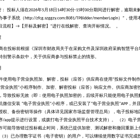
密： 投标人须在
年
月
日
时
分
时
分期间进行解密，逾期未
2026
5
18
14
30
-15
00
办事子系统（
）
，使用
http://zfcg.szggzy.com:8081/TPBidder/memberLogin
”
目流程】
【开标及解密】
进行在线解密、查询开标情况。 。
→
”
醒
商在投标前根据《深圳市财政局关于在采购文件及深圳政府采购智慧平台
特别警示条款中，关于供应商参与投标禁止的情形。
明
许使用电子营业执照加、解密，投标（应答）供应商在使用
投标文件制
“
子营业执照
小程序制作、加密、解密投标（应答）响应文件。供应商加密
”
，导致投标无效（即：使用电子执照加密的，后续开标只能使用电子执照解
机微信安装
电子营业执照
小程序，或已安装了
电子营业执照
，并
“
”
“
”APP
授权、备份密钥等操作（具体详见国家市场监督管理总局），电子投标地
序
提示进行设置，或拨打电子营业执照平台技术支持）。 （
）电子
/app
2
作可能导致错过投标截止时间，系统已提供加密、测试解密和撤回重新上
 （
）已办理数字证书（电子密钥）的用户，可以继续使用数字证书完成
3