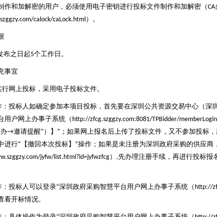
制作和加解密的用户，必须使用电子密钥进行投标文件制作和加解密（
CA
）。
szggzy.com/calock/caLock.html
限
发布之日起
个工作日。
5
充事宜
实行网上投标，采用电子投标文件。
作：投标人如确定参加本项目投标，首先要在深圳公共资源交易中心（深
台用户网上办事子系统（
http://zfcg.szggzy.com:8081/TPBidder/memberLogin
待办
邀请提醒
）】
；如果网上报名后上传了投标文件，又不参加投标，
→
”
”
中进行
【撤回本次投标】
操作；如果是未注册为深圳政府采购的供应商
“
”
）
先办理注册手续，再进行投标报
w.szggzy.com/jyfw/list.html?id=jyfwzfcg
,
。
作：投标人可以登录
深圳政府采购智慧平台用户网上办事子系统（
“
http://
查看开标情况。
作：具体操作为登录
深圳政府采购智慧平台用户网上办事子系统（