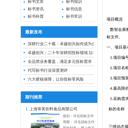
标书文库
标书知识
标书资讯
标书信息
标书科普
标书常识
项目概况
数智会展
最新发布
标文件。
深耕行业二十载：卓越创兴如何成为企业招投标的“隐形冠
一、项目基
卓越创兴：二十年深耕招投标领域 以专业实力铸就中标
项目编
1.
全品类业务覆盖，满足多元投标需求
项目名
2.
代写标书行业深度测评
项目预
3.
六大硬核保障，让你投标零风险
最高限
4.
期刊推荐
采购需
5.
1
上海审美饮料食品有限公司
标的名称
级别：详见招标文件
周期： 详见招标文件
三维动态