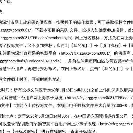
线下载。
费
。
的深圳市网上政府采购供应商，按照授予的操作权限，可于获取招标文件
）下载本项目的采购
文件。投标人如确定参加投标，首
g.szggzy.com:8081/
-
）网上报名投标，方法为在网上
cg.szggzy.com:8081/TPBidder/memberLogin
传了投标文件，又不参加投标，应再到【我的项目】
【项目流程】
【
→
→
未注册为深圳政府采购智慧平台（
）的供应商
http://zfcg.szggzy.com:8081/
），并前往深圳市南山区沙河西路
szggzy.com:8081/TPBidder/CAHandle
3185
智慧平台用户，再进行投标报名。在网上报名后，点击
【我的项目】
【
“
→
标文件截止时间、开标时间和地点
止时间：所有投标文件应于
年
月
日
时
分之前上传到深圳政府采
2026
5
18
14
30
府采购智慧平台用户网上办事子系统（
http://zfcg.szggzy.com:8081/TPBidde
文件】
功能点上传投标文件。本项目电子投标文件最大容量为
，
)
”
100MB
间和地点：定于
年
月
日
时
分，在中国远东国际招标有限公司（
2026
5
18
14
30
可以登录
深圳政府采购智慧平台用户网上办事子系统（
“
http://zfcg.szggz
程】
【开标及解密】
进行在线解密、查询开标情况。
→
”