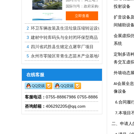
国内刊号： 网上电子投标
国际刊号：政府采购公开招标
投射设备
立即查看
扩音设备
间辅助设
2
环卫车辆改装及生活垃圾压缩转运设备
会展虚拟
3
建材中转库码头与全封闭环保型商品
系统
4
四川省武胜县生猪定点屠宰厂项目
定制多语
5
永州市零陵区常青生态苗木产业基地项目
务交互虚
外墙动态
在线客服
会展全息
AI
像设备
客服电话：
0755-88867986 0755-88861830
合同履
6.
咨询邮箱：
406292205@qq.com
本项目
7.
二、申请人