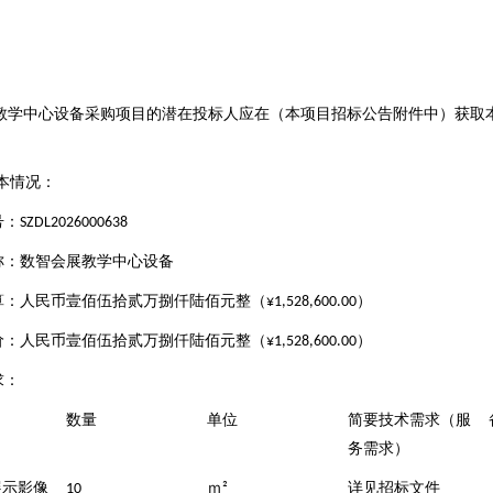
教学中心设备采购项目的潜在投标人应在（本项目招标公告附件中）获取
军”？
本情况：
标杆
号：
SZDL2026000638
称：数智会展教学中心设备
算：人民币壹佰伍拾贰万捌仟陆佰元整（
）
¥1,528,600.00
价：人民币壹佰伍拾贰万捌仟陆佰元整（
）
¥1,528,600.00
求：
数量
单位
简要技术需求（服
务需求）
展示影像
ｍ
详见招标文件
10
²