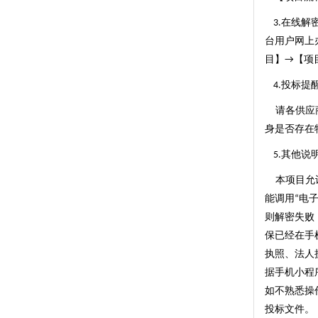
在线解
3.
台用户网上
目】
【项
→
投标提
4.
请各供应
身是否存在
其他说
5.
本项目允
能调用
电
“
则解密失败
保已经在手
执照、法人
据手机小程
如不熟悉操
投标文件。