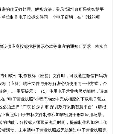
解密的作无效处理。解密方法：登录
深圳政府采购智慧平
“
本单位制作电子投标文件同一个电子密钥，在
【我的项
“
增设供应商投标投标警示条款等事宜的通知》要求，核实自
作专用软件
制作投标（应答）文件时，可以通过微信扫码功
”
投标（应答）响应文件与开标解密必须使用同一种方式，否
密）。 重要提示： （
）使用电子营业执照功能时，请确
1
且在
电子营业执照
小程序
中完成相应的下载电子营业
“
”
/app
区必须选择
广东省
深圳市
深圳政府采购智慧平台
（请根
“
-
-
”
营业执照应用于投标文件制作和加解密属于创新应用场景，
传的功能，各投标人须预留充足时间，提前制作和加密上传
投标活动。未申请电子营业执照或无法通过电子营业执照完