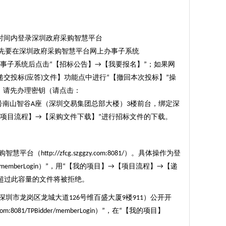
时间内登录深圳政府采购智慧平台
先要在深圳政府采购智慧平台网上办事子系统
办事子系统后点击
【招标公告】
【我要报名】
；如果网
“
→
”
递交投标
应答
文件】功能点中进行
【撤回本次投标】
操
(
)
“
”
，请先办理密钥（请点击：
号南山智谷
座（深圳交易集团总部大楼）
楼前台
，
绑定深
A
3
项目流程】
【采购文件下载】
进行招标文件的下载。
→
”
购智慧平台（
）。具体操作为登
http://zfcg.szggzy.com:8081/
）
，用
【我的项目】
【项目流程】
【递
r/memberLogin
”
“
→
→
超过此容量的文件将被拒绝。
深圳市龙岗区龙城大道
号维百盛大厦
楼
）公开开
126
9
911
）
，在
【我的项目】
y.com:8081/TPBidder/memberLogin
”
“