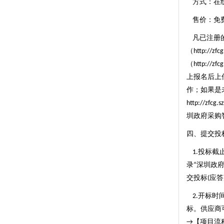
方式：在
售价：免
凡已注册
（
http://zfc
（
http://zf
上报名后上
作；如果是
http://zfcg.
圳政府采购
四、提交投
投标截
1.
录
深圳政
“
交投标
应答
(
开标时
2.
标。供应商
【项目流
→