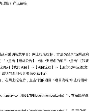
办理指引详见链接
圳政府采购智慧平台）网上报名投标，方法为登录
深圳政府
“
）
点击【招标公告】
选中要报名的项目
点击
【我要
”→
→
→
“
应再到【我的项目】
【项目流程】
【递交投标
应答
文
→
→
(
)
，请访问深圳公共资源交易中心
名。在网上报名后，点击
我的项目
项目流程
中进行招标
“
→
”
）
，在系统登录
zfcg.szggzy.com:8081/TPBidder/memberLogin
”
）
，用
我的项