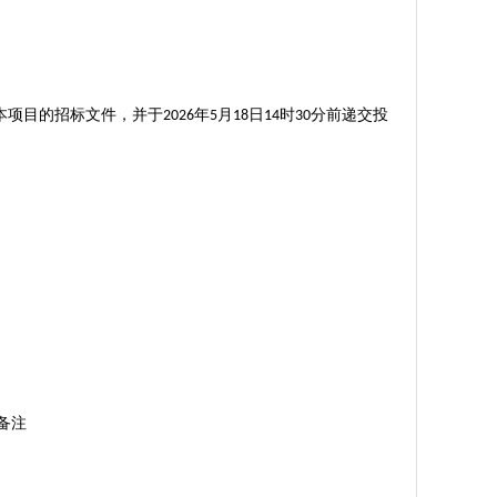
本项目的招标文件，并于
年
月
日
时
分前递交投
2026
5
18
14
30
备注