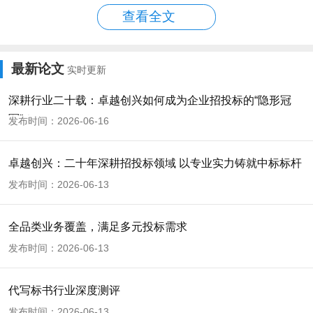
查看全文
签订合同时要特别注意收费明细、付款方式、修
改次数等条款。确保没有隐藏收费，并明确双方
最新论文
实时更新
责任。
深耕行业二十载：卓越创兴如何成为企业招投标的“隐形冠
军”？
发布时间：2026-06-16
代写标书
选择
服务时，既要考虑成本，也要重视
卓越创兴：二十年深耕招投标领域 以专业实力铸就中标标杆
质量。一份优质的标书可能为您赢得重要项目，
发布时间：2026-06-13
其价值远超过制作费用。建议您根据自身需求，
选择最适合的收费模式和服务商。记住，最便宜
全品类业务覆盖，满足多元投标需求
的不一定是最好的，找到性价比最高的服务才是
发布时间：2026-06-13
明智之选。在控制成本的同时，确保标书质量，
代写标书行业深度测评
这样才能在激烈的投标竞争中脱颖而出。
发布时间：2026-06-13