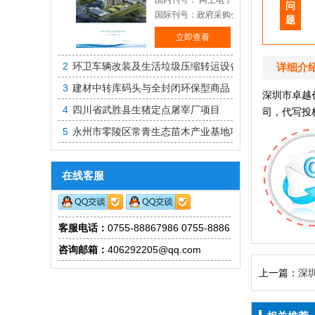
国内刊号： 网上电子投标
问
国际刊号：政府采购公开招标
题
立即查看
2
环卫车辆改装及生活垃圾压缩转运设备
详细介
3
建材中转库码头与全封闭环保型商品
深圳市卓越
4
四川省武胜县生猪定点屠宰厂项目
司，代写投
5
永州市零陵区常青生态苗木产业基地项目
在线客服
客服电话：
0755-88867986 0755-88861830
咨询邮箱：
406292205@qq.com
上一篇：
深